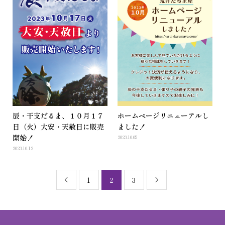
辰・干支だるま、１０月１７
ホームページリニューアルし
日（火）大安・天赦日に販売
ました！
開始！
2023.10.05
2023.10.12
1
2
3

