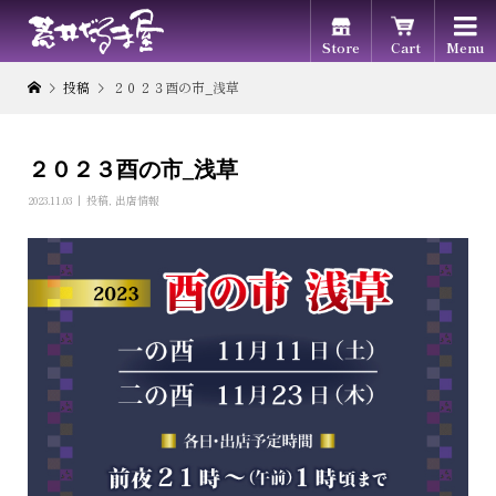

Store
Cart
Menu
投稿
２０２３酉の市_浅草
２０２３酉の市_浅草
2023.11.03
投稿
,
出店情報